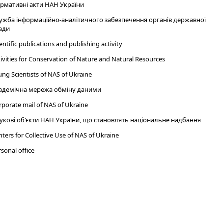
рмативні акти НАН України
ужба інформаційно-аналітичного забезпечення органів державної
ади
entific publications and publishing activity
ivities for Conservation of Nature and Natural Resources
ng Scientists of NAS of Ukraine
адемічна мережа обміну даними
porate mail of NAS of Ukraine
укові об'єкти НАН України, що становлять національне надбання
ters for Collective Use of NAS of Ukraine
sonal office