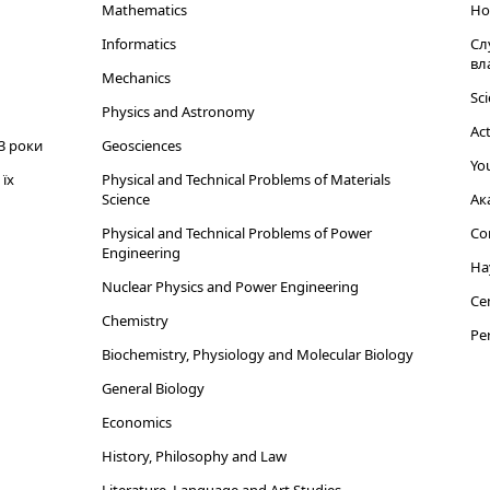
Mathematics
Но
Informatics
Сл
вл
Mechanics
Sci
Physics and Astronomy
Act
3 роки
Geosciences
You
їх
Physical and Technical Problems of Materials
Science
Ак
Physical and Technical Problems of Power
Cor
Engineering
На
Nuclear Physics and Power Engineering
Cen
Chemistry
Per
Biochemistry, Physiology and Molecular Biology
General Biology
Economics
History, Philosophy and Law