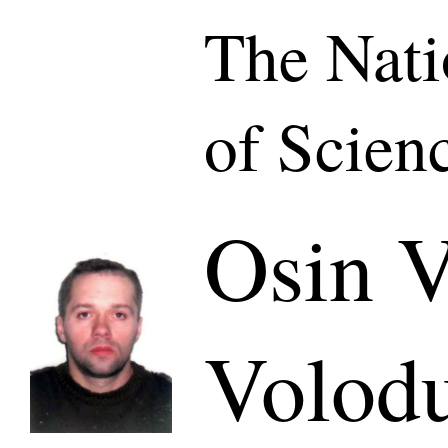
The Nat
of Scien
Osin V
Volod