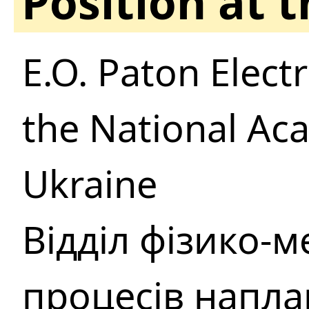
Position at 
E.O. Paton Electr
the National Ac
Ukraine
Вiддiл фiзико-
процесiв напла