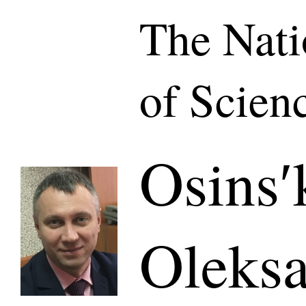
The Nat
of Scien
Osinsʹ
Oleksa