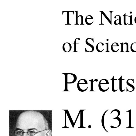
The Nat
of Scien
Perett
M. (31