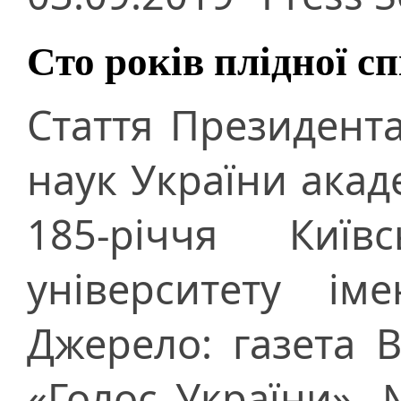
Сто років плідної с
Стаття Президента
наук України акад
185-річчя Київс
університету ім
Джерело: газета 
«Голос України», 