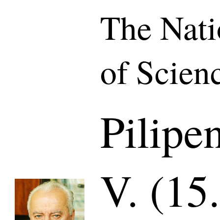
The Nat
of Scien
Pilipe
V. (15