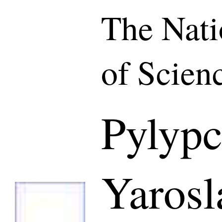
The Nat
of Scien
Pylyp
Yarosl