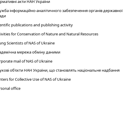
рмативні акти НАН України
ужба інформаційно-аналітичного забезпечення органів державної
ади
entific publications and publishing activity
ivities for Conservation of Nature and Natural Resources
ng Scientists of NAS of Ukraine
адемічна мережа обміну даними
porate mail of NAS of Ukraine
укові об'єкти НАН України, що становлять національне надбання
ters for Collective Use of NAS of Ukraine
sonal office