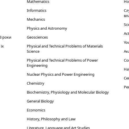
Mathematics
Но
Informatics
Сл
вл
Mechanics
Sci
Physics and Astronomy
Act
3 роки
Geosciences
You
їх
Physical and Technical Problems of Materials
Science
Ак
Physical and Technical Problems of Power
Cor
Engineering
На
Nuclear Physics and Power Engineering
Cen
Chemistry
Per
Biochemistry, Physiology and Molecular Biology
General Biology
Economics
History, Philosophy and Law
Literature, Language and Art Studies