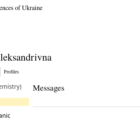
ences of Ukraine
Oleksandrivna
Profiles
emistry)
Messages
anic