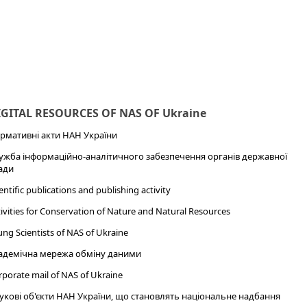
IGITAL RESOURCES OF NAS OF Ukraine
рмативні акти НАН України
ужба інформаційно-аналітичного забезпечення органів державної
ади
entific publications and publishing activity
ivities for Conservation of Nature and Natural Resources
ng Scientists of NAS of Ukraine
адемічна мережа обміну даними
porate mail of NAS of Ukraine
укові об'єкти НАН України, що становлять національне надбання