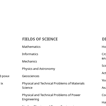
FIELDS OF SCIENCE
D
Mathematics
Но
Informatics
Сл
вл
Mechanics
Sci
Physics and Astronomy
Act
3 роки
Geosciences
You
їх
Physical and Technical Problems of Materials
Science
Ак
Physical and Technical Problems of Power
Cor
Engineering
На