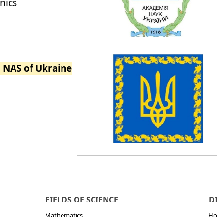
nics
e NAS of Ukraine
FIELDS OF SCIENCE
D
Mathematics
Но