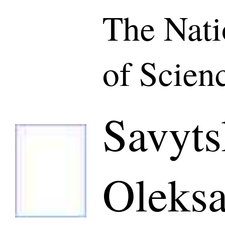
The Nat
of Scien
Savyts
Oleksa