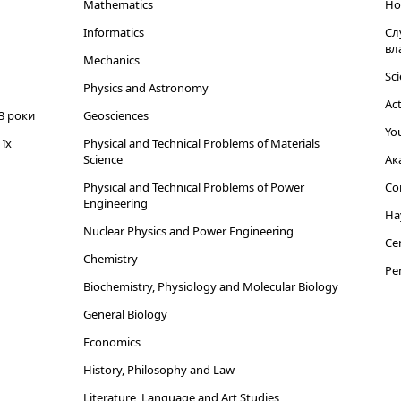
Mathematics
Но
Informatics
Сл
вл
Mechanics
Sci
Physics and Astronomy
Act
3 роки
Geosciences
You
їх
Physical and Technical Problems of Materials
Science
Ак
Physical and Technical Problems of Power
Cor
Engineering
На
Nuclear Physics and Power Engineering
Cen
Chemistry
Per
Biochemistry, Physiology and Molecular Biology
General Biology
Economics
History, Philosophy and Law
Literature, Language and Art Studies