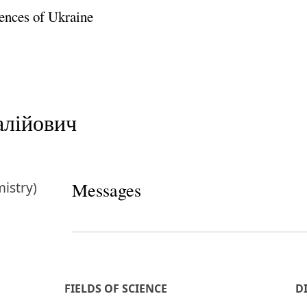
ences of Ukraine
алійович
istry)
Messages
FIELDS OF SCIENCE
D