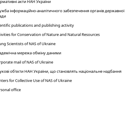
рмативні акти НАН України
ужба інформаційно-аналітичного забезпечення органів державної
ади
entific publications and publishing activity
ivities for Conservation of Nature and Natural Resources
ng Scientists of NAS of Ukraine
адемічна мережа обміну даними
porate mail of NAS of Ukraine
укові об'єкти НАН України, що становлять національне надбання
ters for Collective Use of NAS of Ukraine
sonal office