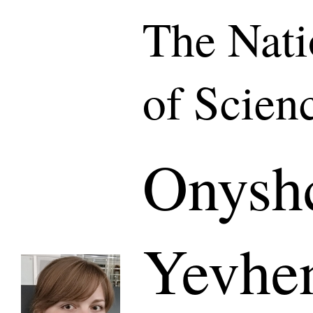
The Nat
of Scien
Onysh
Yevhen