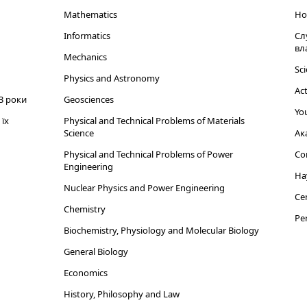
Mathematics
Но
Informatics
Сл
вл
Mechanics
Sci
Physics and Astronomy
Act
3 роки
Geosciences
You
їх
Physical and Technical Problems of Materials
Science
Ак
Physical and Technical Problems of Power
Cor
Engineering
На
Nuclear Physics and Power Engineering
Cen
Chemistry
Per
Biochemistry, Physiology and Molecular Biology
General Biology
Economics
History, Philosophy and Law