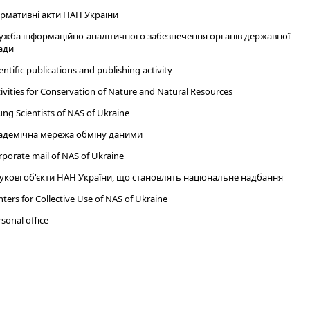
рмативні акти НАН України
ужба інформаційно-аналітичного забезпечення органів державної
ади
entific publications and publishing activity
ivities for Conservation of Nature and Natural Resources
ng Scientists of NAS of Ukraine
адемічна мережа обміну даними
porate mail of NAS of Ukraine
укові об'єкти НАН України, що становлять національне надбання
ters for Collective Use of NAS of Ukraine
sonal office