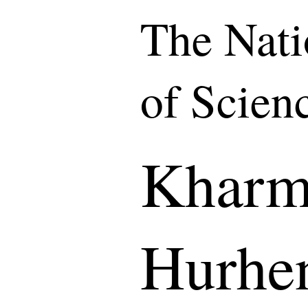
The Nat
of Scien
Kharm
Hurhe