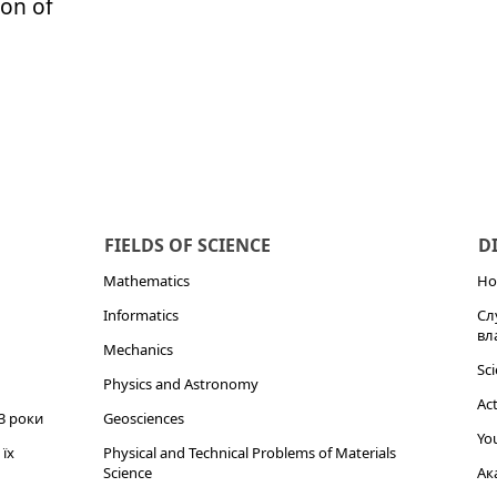
ion of
FIELDS OF SCIENCE
D
Mathematics
Но
Informatics
Сл
вл
Mechanics
Sci
Physics and Astronomy
Act
3 роки
Geosciences
You
їх
Physical and Technical Problems of Materials
Science
Ак