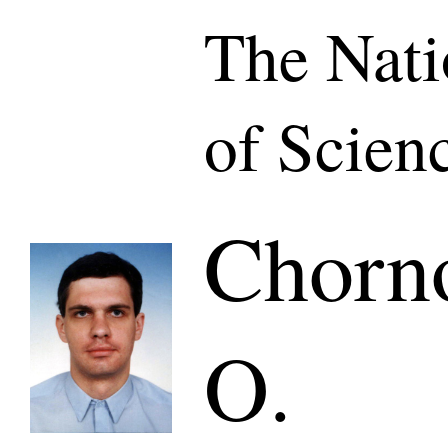
The Nat
of Scien
Chorno
O.