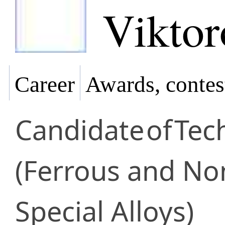
Viktor
Career
Awards, contes
Candidate
of
Tec
(Ferrous and No
Special Alloys)