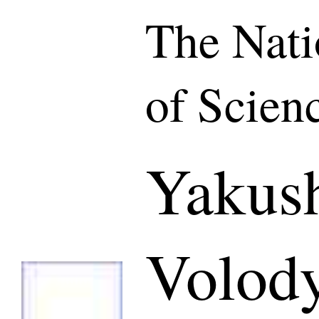
The Nat
of Scien
Yakus
Volod