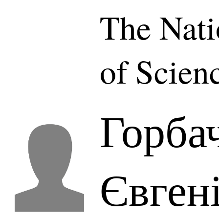
The Nat
of Scien
Горба
Євген