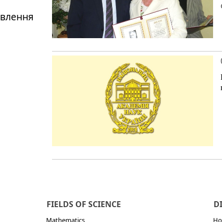
авлення
FIELDS OF SCIENCE
D
Mathematics
Но