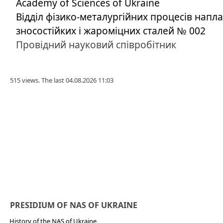
Academy of Sciences of Ukraine
Вiддiл фiзико-металургійних процесiв напл
зносостiйких i жароміцних сталей № 002
Провідний науковий співробітник
515 views. The last 04.08.2026 11:03
PRESIDIUM OF NAS OF UKRAINE
History of the NAS of Ukraine