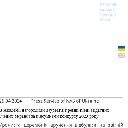
Personal
cabinet
Intranet
Portal
25.04.2024
Press Service of NAS of Ukraine
В Академії нагородили лауреатів премій імені видатних
учених України за підсумками конкурсу 2023 року
Урочиста церемонія вручення відбулася на звітній