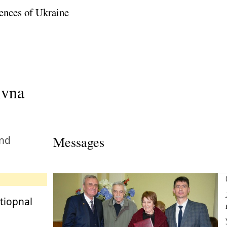
ences of Ukraine
ivna
and
Messages
atiopnal