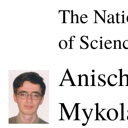
The Nat
of Scien
Anisch
Mykol