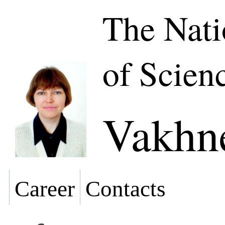
The Nat
of Scien
Vakhne
Career
Contacts