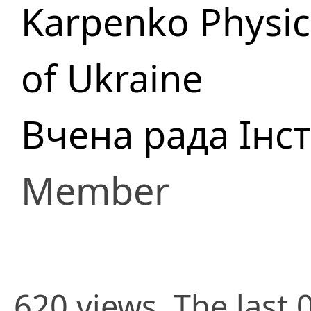
Karpenko Physic
of Ukraine
Вчена рада Інс
Member
620 views. The last 