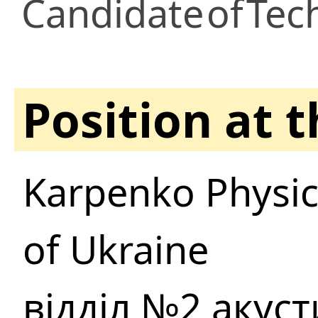
Candidate
of
Tec
Position at 
Karpenko Physic
of Ukraine
відділ №2 акуст