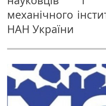
науковців і сп
механічного інстит
НАН України