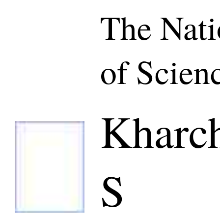
The Nat
of Scien
Kharc
S