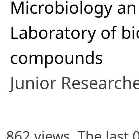
Microbiology an
Laboratory of bi
compounds
Junior Research
862 views. The last 