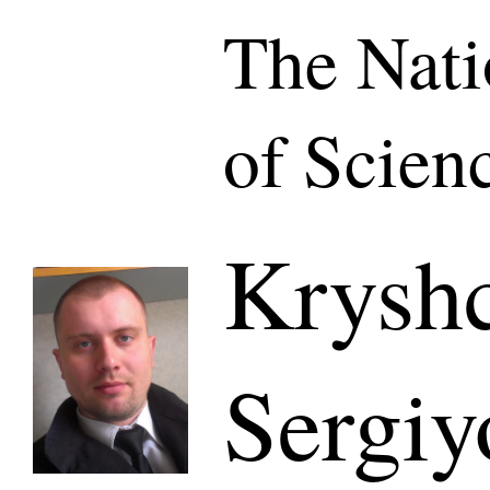
The Nat
of Scien
Krysh
Sergiy