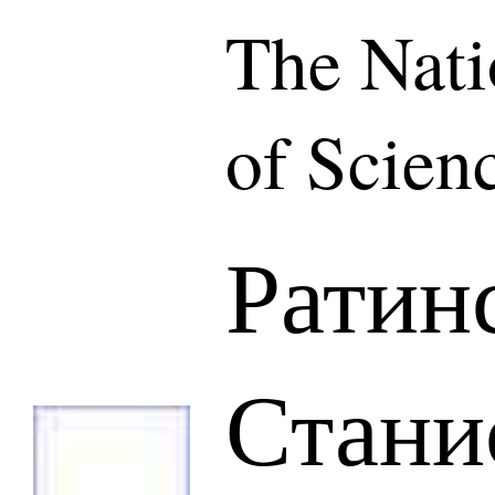
The Nat
of Scien
Ратин
Стани