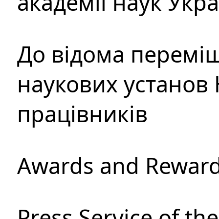
академії наук Укр
До відома перемі
наукових установ 
працівників
Awards and Rewar
Press Service of th