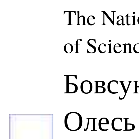
The Nat
of Scien
Бовсу
Олесь