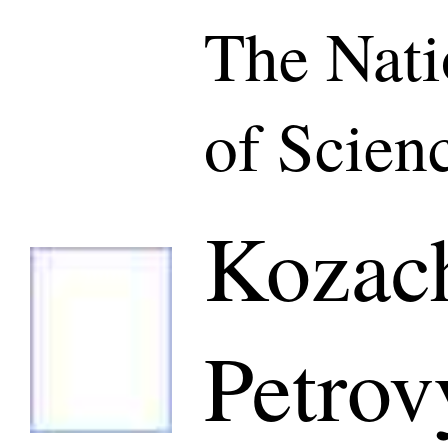
The Nat
of Scien
Kozac
Petrov