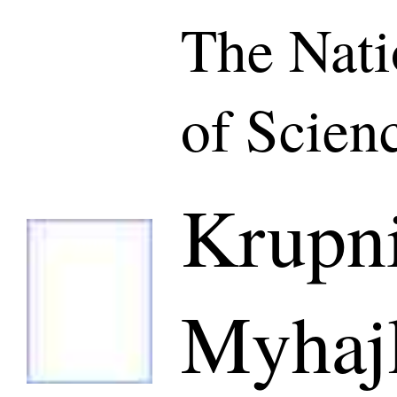
The Nat
of Scien
Krupni
Myhaj