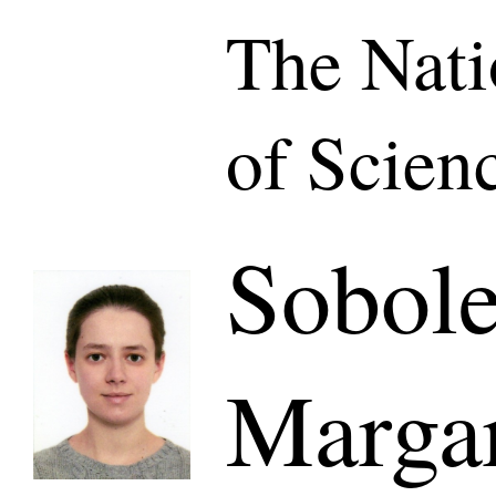
The Nat
of Scien
Sobol
Margar