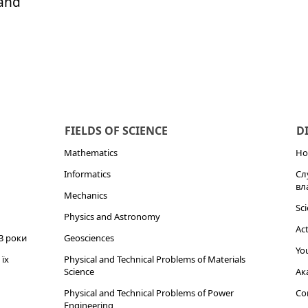
 and
FIELDS OF SCIENCE
D
Mathematics
Но
Informatics
Сл
вл
Mechanics
Sci
Physics and Astronomy
Act
3 роки
Geosciences
You
їх
Physical and Technical Problems of Materials
Science
Ак
Physical and Technical Problems of Power
Cor
Engineering