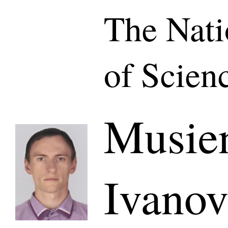
The Nat
of Scien
Musie
Ivanov