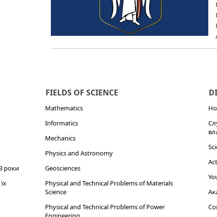
FIELDS OF SCIENCE
D
Mathematics
Но
Informatics
Сл
вл
Mechanics
Sci
Physics and Astronomy
Act
3 роки
Geosciences
You
їх
Physical and Technical Problems of Materials
Science
Ак
Physical and Technical Problems of Power
Cor
Engineering