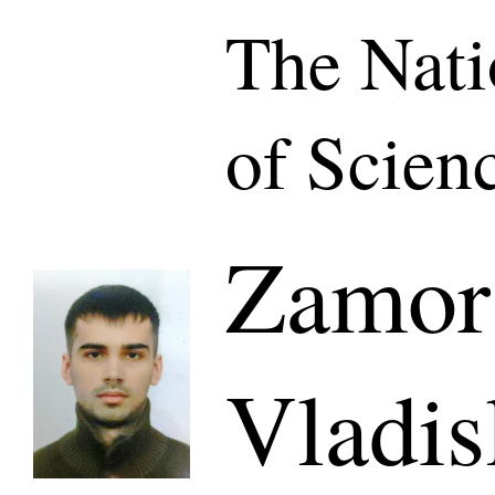
The Nat
of Scien
Zamor
Vladis