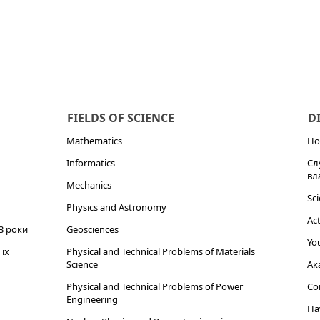
FIELDS OF SCIENCE
D
Mathematics
Но
Informatics
Сл
вл
Mechanics
Sci
Physics and Astronomy
Act
3 роки
Geosciences
You
їх
Physical and Technical Problems of Materials
Science
Ак
Physical and Technical Problems of Power
Cor
Engineering
На