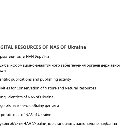
IGITAL RESOURCES OF NAS OF Ukraine
рмативні акти НАН України
ужба інформаційно-аналітичного забезпечення органів державної
ади
entific publications and publishing activity
ivities for Conservation of Nature and Natural Resources
ng Scientists of NAS of Ukraine
адемічна мережа обміну даними
porate mail of NAS of Ukraine
укові об'єкти НАН України, що становлять національне надбання