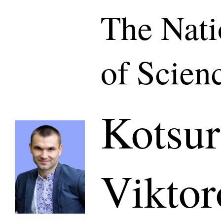
The Nat
of Scien
Kotsur
Viktor