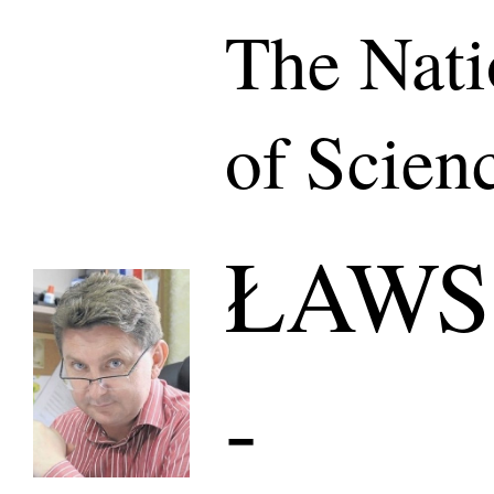
The Nat
of Scien
ŁAWSK
-