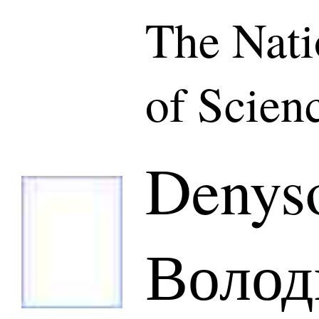
The Nat
of Scien
Denys
Волод