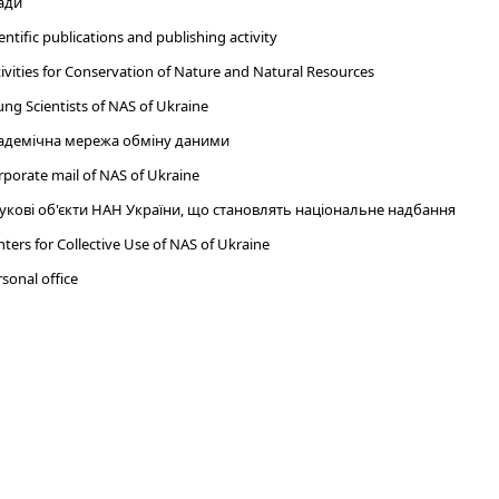
ади
entific publications and publishing activity
ivities for Conservation of Nature and Natural Resources
ng Scientists of NAS of Ukraine
адемічна мережа обміну даними
porate mail of NAS of Ukraine
укові об'єкти НАН України, що становлять національне надбання
ters for Collective Use of NAS of Ukraine
sonal office