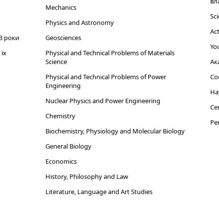
вл
Mechanics
Sci
Physics and Astronomy
Act
3 роки
Geosciences
You
їх
Physical and Technical Problems of Materials
Science
Ак
Physical and Technical Problems of Power
Cor
Engineering
На
Nuclear Physics and Power Engineering
Cen
Chemistry
Per
Biochemistry, Physiology and Molecular Biology
General Biology
Economics
History, Philosophy and Law
Literature, Language and Art Studies