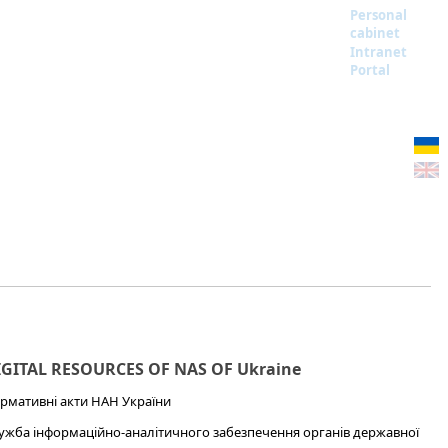
Personal
cabinet
Intranet
Portal
IGITAL RESOURCES OF NAS OF Ukraine
рмативні акти НАН України
ужба інформаційно-аналітичного забезпечення органів державної