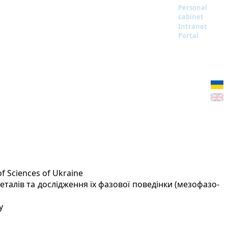
Personal
cabinet
Intranet
Portal
of Sciences of Ukraine
талів та дослідження їх фазової поведінки (мезофазо-
y