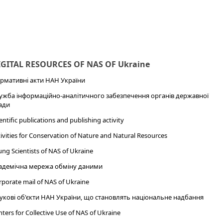
IGITAL RESOURCES OF NAS OF Ukraine
рмативні акти НАН України
ужба інформаційно-аналітичного забезпечення органів державної
ади
entific publications and publishing activity
ivities for Conservation of Nature and Natural Resources
ng Scientists of NAS of Ukraine
адемічна мережа обміну даними
porate mail of NAS of Ukraine
укові об'єкти НАН України, що становлять національне надбання
ters for Collective Use of NAS of Ukraine