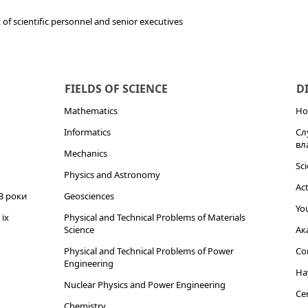
of scientific personnel and senior executives
FIELDS OF SCIENCE
D
Mathematics
Но
Informatics
Сл
вл
Mechanics
Sci
Physics and Astronomy
Act
3 роки
Geosciences
You
їх
Physical and Technical Problems of Materials
Science
Ак
Physical and Technical Problems of Power
Cor
Engineering
На
Nuclear Physics and Power Engineering
Cen
Chemistry