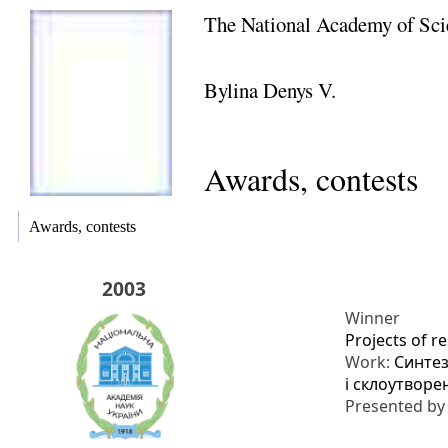
The National Academy of Sci
Bylina Denys V.
Awards, contests
Awards, contests
2003
Winner
Projects of r
Work:
Синтез
і склоутворе
Presented b