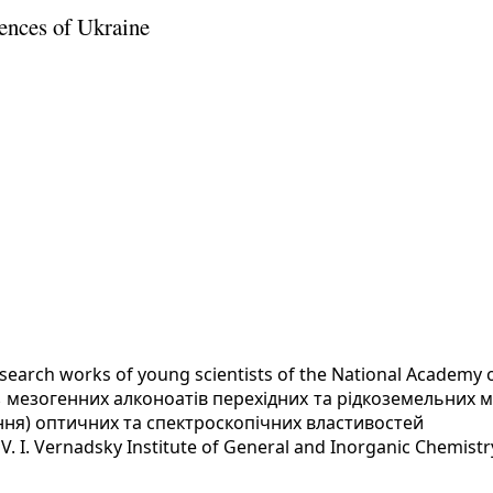
ences of Ukraine
esearch works of young scientists of the National Academy 
 мезогенних алконоатів перехідних та рідкоземельних ме
ння) оптичних та спектроскопічних властивостей
y
V. I. Vernadsky Institute of General and Inorganic Chemistr