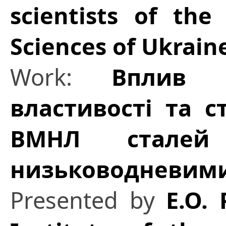
scientists of th
Sciences of Ukrain
Work:
Вплив м
властивості та 
ВМНЛ сталей
низьководневим
Presented by
E.O. 