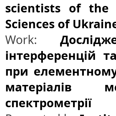
scientists of th
Sciences of Ukrain
Work:
Дослідж
інтерференцій т
при елементному
матеріалів м
спектрометрії