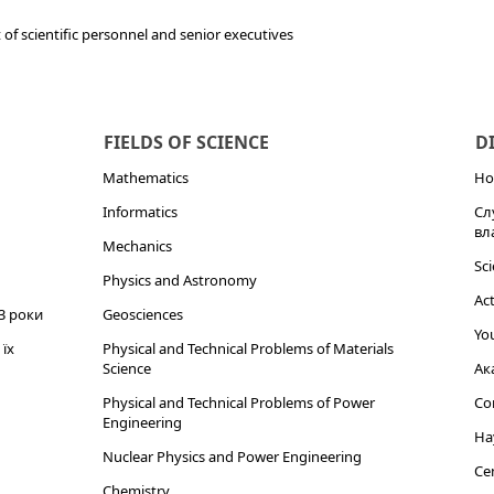
of scientific personnel and senior executives
FIELDS OF SCIENCE
D
Mathematics
Но
Informatics
Сл
вл
Mechanics
Sci
Physics and Astronomy
Act
3 роки
Geosciences
You
їх
Physical and Technical Problems of Materials
Science
Ак
Physical and Technical Problems of Power
Cor
Engineering
На
Nuclear Physics and Power Engineering
Cen
Chemistry