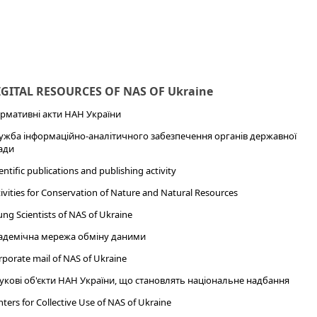
IGITAL RESOURCES OF NAS OF Ukraine
рмативні акти НАН України
ужба інформаційно-аналітичного забезпечення органів державної
ади
entific publications and publishing activity
ivities for Conservation of Nature and Natural Resources
ng Scientists of NAS of Ukraine
адемічна мережа обміну даними
porate mail of NAS of Ukraine
укові об'єкти НАН України, що становлять національне надбання
ters for Collective Use of NAS of Ukraine