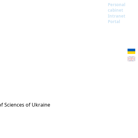
Personal
cabinet
Intranet
Portal
of Sciences of Ukraine