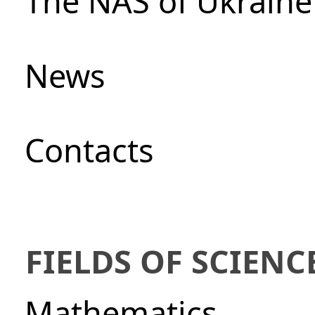
The NAS of Ukraine
News
Сontacts
FIELDS OF SCIENC
Mathematics