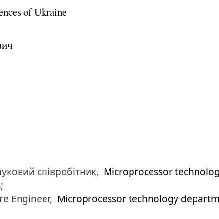
ences of Ukraine
вич
уковий співробітник,
Microprocessor technolo
s
;
re Engineer,
Microprocessor technology depart