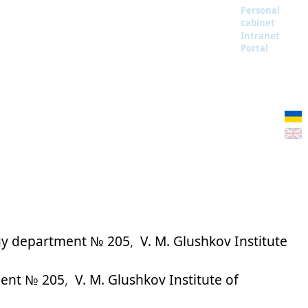
Personal
cabinet
Intranet
Portal
gy department № 205
,
V. M. Glushkov Institute
ment № 205
,
V. M. Glushkov Institute of