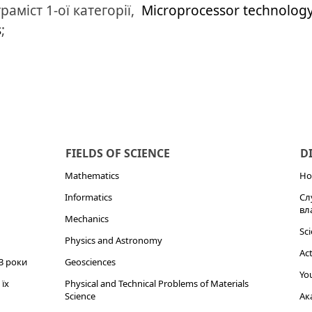
аміст 1-ої категорії,
Microprocessor technolog
s
;
FIELDS OF SCIENCE
D
Mathematics
Но
Informatics
Сл
вл
Mechanics
Sci
Physics and Astronomy
Act
3 роки
Geosciences
You
їх
Physical and Technical Problems of Materials
Science
Ак