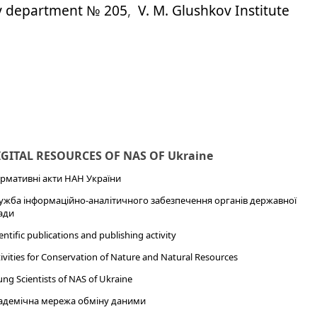
y department № 205
,
V. M. Glushkov Institute
IGITAL RESOURCES OF NAS OF Ukraine
рмативні акти НАН України
ужба інформаційно-аналітичного забезпечення органів державної
ади
entific publications and publishing activity
ivities for Conservation of Nature and Natural Resources
ng Scientists of NAS of Ukraine
адемічна мережа обміну даними