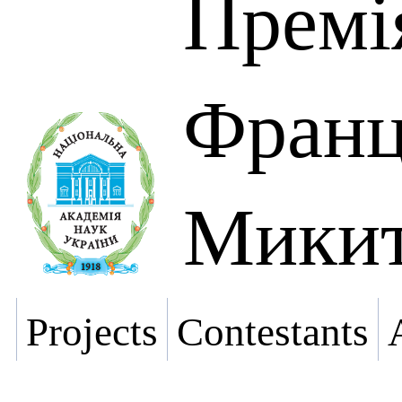
Премі
Франц
Микит
Projects
Contestants