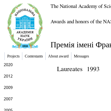
The National Academy of Sci
Awards and honors of the NA
Премія імені Фра
Projects
Contestants
About award
Messages
2020
Laureates
1993
2012
2009
2007
2005