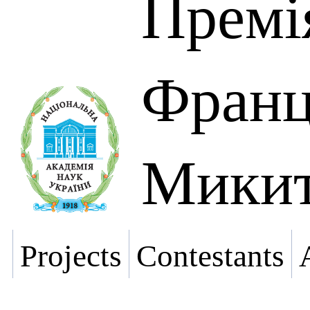
Премі
Франц
Микит
Projects
Contestants