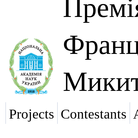
Премі
Франц
Микит
Projects
Contestants