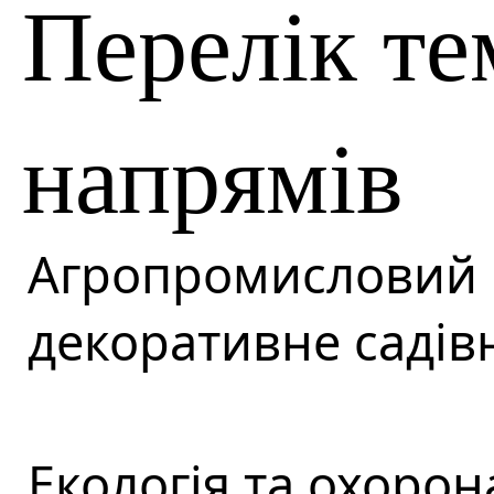
Перелік т
напрямів
Агропромисловий 
декоративне садів
Екологія та охорон