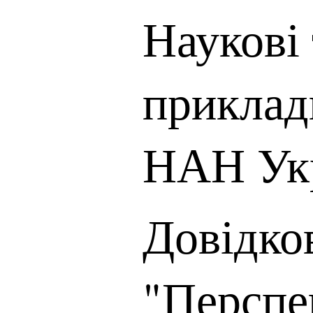
Наукові 
приклад
НАН Ук
Довідко
"Перспе