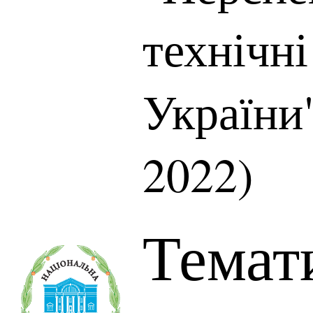
технічн
України"
2022)
Темат